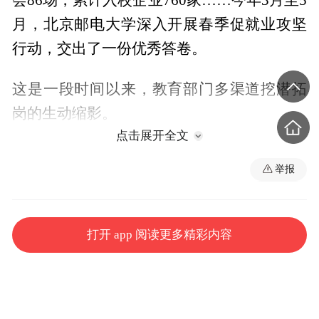
月，北京邮电大学深入开展春季促就业攻坚
行动，交出了一份优秀答卷。
这是一段时间以来，教育部门多渠道挖潜拓
岗的生动缩影。
点击展开全文
围绕拓宽市场化社会化就业渠道，教育部实
举报
施就业岗位挖潜扩容计划，开展“优企引才”
定向访企拓岗，推动相关企业开发更多有利
于发挥毕业生所学所长的就业岗位，进一步
打开 app 阅读更多精彩内容
稳岗扩岗。
聚焦稳定政策性岗位招录规模，教育部会同
相关部门加大国家和地方基层项目、科研助