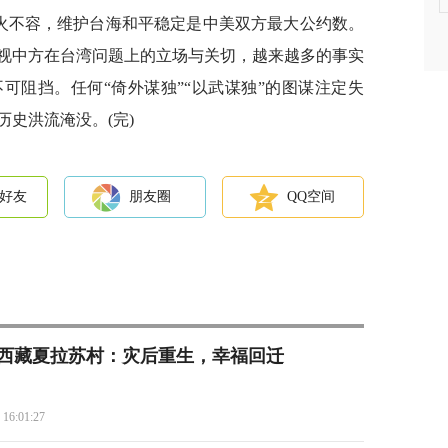
水火不容，维护台海和平稳定是中美双方最大公约数。
视中方在台湾问题上的立场与关切，越来越多的事实
可阻挡。任何“倚外谋独”“以武谋独”的图谋注定失
史洪流淹没。(完)
好友
朋友圈
QQ空间
西藏夏拉苏村：灾后重生，幸福回迁
 16:01:27