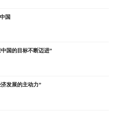
康中国
康中国的目标不断迈进”
济发展的主动力”