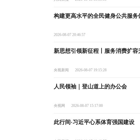
构建更高水平的全民健身公共服务
2026-08-07 20:46:57
新思想引领新征程丨服务消费扩容
央视新闻
2026-08-07 19:15:28
人民领袖｜登山道上的办公会
央视网
2026-08-07 15:17:00
此行间·习近平心系体育强国建设