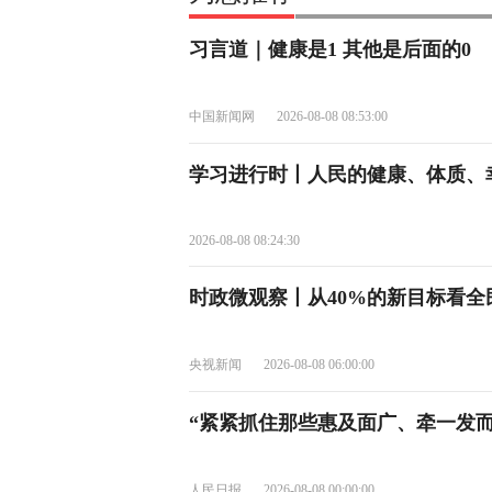
习言道｜健康是1 其他是后面的0
中国新闻网
2026-08-08 08:53:00
学习进行时丨人民的健康、体质、
2026-08-08 08:24:30
时政微观察丨从40%的新目标看
央视新闻
2026-08-08 06:00:00
“紧紧抓住那些惠及面广、牵一发而
人民日报
2026-08-08 00:00:00