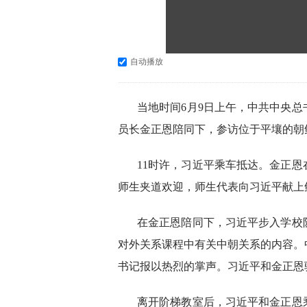
自动播放
当地时间6月9日上午，中共中央
员长金正恩陪同下，参访位于平壤的朝
11时许，习近平乘车抵达。金正
师生夹道欢迎，师生代表向习近平献上
在金正恩陪同下，习近平步入学校
对外关系课程中有关中朝关系的内容。
书记报以热烈的掌声。习近平和金正恩
离开阶梯教室后，习近平和金正恩