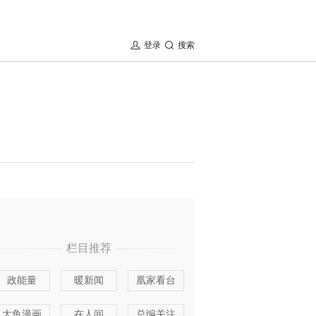
登录
搜索
栏目推荐
政能量
暖新闻
凰家看台
大鱼漫画
在人间
总编关注