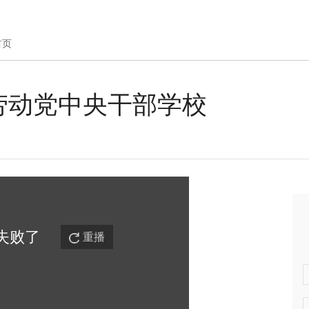
首页
劳动党中央干部学校
失败
了
重播