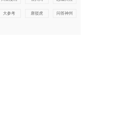
大参考
唐驳虎
问答神州