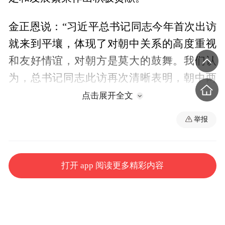
金正恩说：“习近平总书记同志今年首次出访
就来到平壤，体现了对朝中关系的高度重视
和友好情谊，对朝方是莫大的鼓舞。我们认
为，总书记同志此访再次清晰表明，朝中两
国始终站在自主和正义的历史正确一边，并
点击展开全文
向世界彰显，无论国际形势如何风云变幻，
举报
久经考验的朝中关系是多么牢不可破。”
总监制丨申勇
打开 app 阅读更多精彩内容
监制丨龚雪辉
记者丨王鹏飞 李晓周 彭汉明 王冰 黎兵