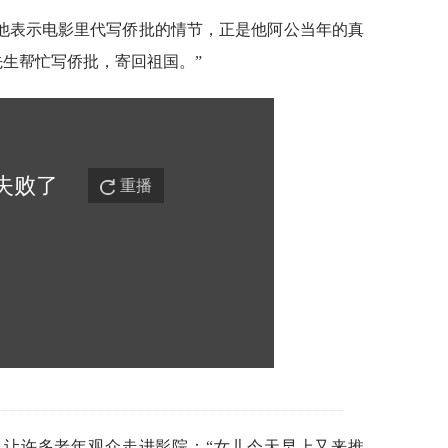
他表示电影里代写侨批的情节，正是他阿公当年的真
先生帮忙写侨批，寄回祖国。”
失败
了
重播
也让许多老年观众走进影院：“女儿今天早上又来推