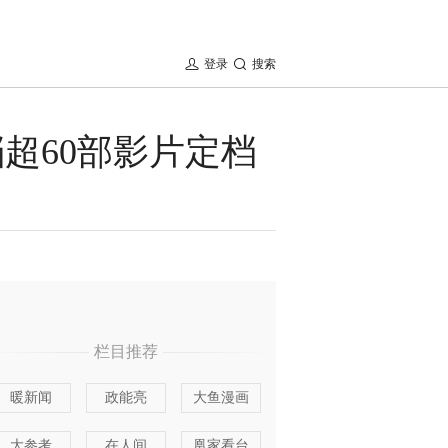
登录
搜索
超60部影片定档
栏目推荐
暖新闻
政能亮
大鱼漫画
大参考
在人间
凰家看台