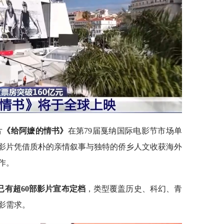
片
《给阿嬷的情书》
在第79届戛纳国际电影节市场单
影片凭借质朴的亲情叙事与独特的侨乡人文收获海外
作。
已有‌超60部影片‌宣布定档
，类型覆盖历史、科幻、青
影需求。