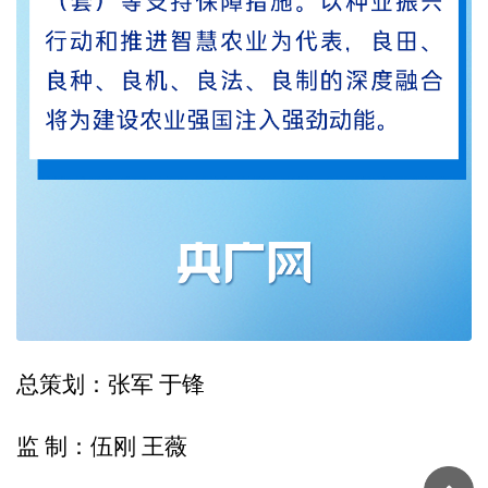
总策划：张军 于锋
监 制：伍刚 王薇