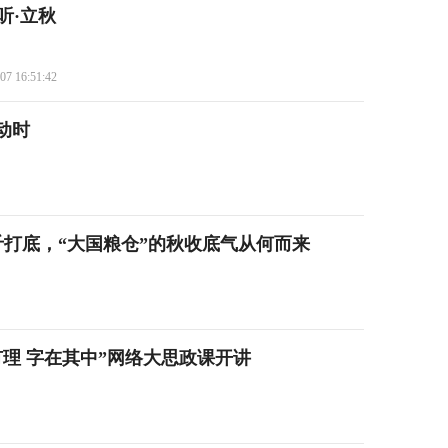
听·立秋
07 16:51:42
动时
9亿斤打底，“大国粮仓”的秋收底气从何而来
理 字在其中”网络大思政课开讲