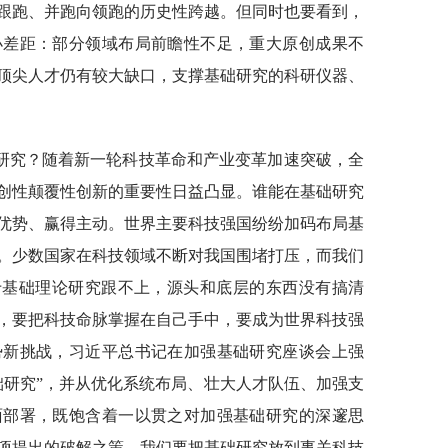
跟跑、并跑向领跑的历史性跨越。但同时也要看到，
小差距：部分领域布局前瞻性不足，重大原创成果不
顶尖人才仍有较大缺口，支撑基础研究的科研仪器、
研究？随着新一轮科技革命和产业变革加速突破，全
创性颠覆性创新的重要性日益凸显。谁能在基础研究
优势、赢得主动。世界主要科技强国纷纷加码布局基
。少数国家在科技领域不断对我国围堵打压，而我们
于基础理论研究跟不上，源头和底层的东西没有搞清
，要把科技命脉掌握在自己手中，要成为世界科技强
势新挑战，习近平总书记在加强基础研究座谈会上强
础研究”，并从优化系统布局、壮大人才队伍、加强支
面部署，既饱含着一以贯之对加强基础研究的深邃思
项提出的破解之策。我们要把基础研究放到事关科技