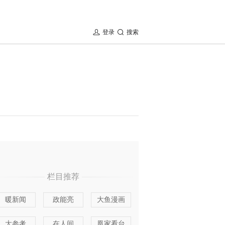
登录
搜索
栏目推荐
暖新闻
政能亮
大鱼漫画
大参考
在人间
凰家看台