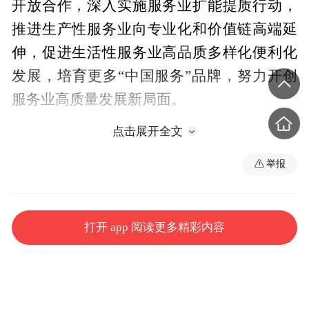
开放合作，深入实施服务业扩能提质行动，
推进生产性服务业向专业化和价值链高端延
伸，促进生活性服务业高品质多样化便利化
发展，培育更多“中国服务”品牌，努力开创
服务业高质量发展新局面。
点击展开全文
新华社推出“中国经济圆桌会”大型全媒体访
谈节目，邀请国家发展改革委产业发展司副
举报
司长李春芳，国务院发展研究中心市场经济
研究所副所长刘涛，中国质量认证中心有限
打开 app 阅读更多精彩内容
公司总经理刘钢，荣华养老服务有限责任公
司董事长张程程，深入阐释如何实现服务业
扩能提质、目前我国服务业还存在哪些短
板、在推动服务业高质量发展方面将有哪些