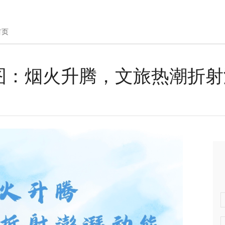
首页
长图：烟火升腾，文旅热潮折