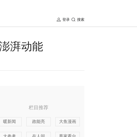
登录
搜索
射澎湃动能
栏目推荐
暖新闻
政能亮
大鱼漫画
大参考
在人间
凰家看台