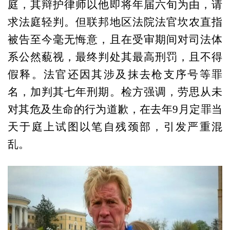
庭，其辩护律师以他即将年届六旬为由，请
求法庭轻判。但联邦地区法院法官坎农直指
被告至今毫无悔意，且在受审期间对司法体
系公然藐视，最终判处其最高刑罚，且不得
假释。法官还因其涉及抹去枪支序号等罪
名，加判其七年刑期。检方强调，劳思从未
对其危及生命的行为道歉，在去年9月定罪当
天于庭上试图以笔自残颈部，引发严重混
乱。