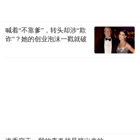
喊着“不靠爹”，转头却涉“欺
诈”？她的创业泡沫一戳就破