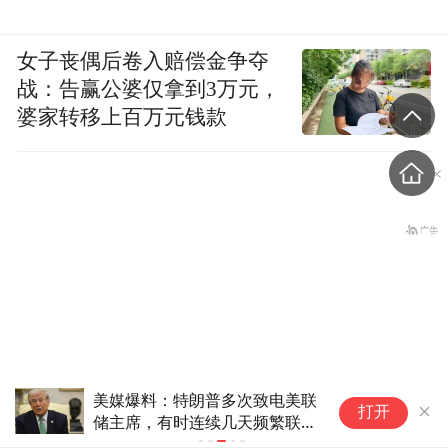
女子丧偶后卷入赔偿金争夺
战：告赢公婆仅拿到3万元，
婆家转移上百万元钱款
美媒爆料：特朗普多次致电美联
美
打开
领导带头，敢于休假
储主席，有时连续几天频繁联
朗
系，随后又长时间不联络，从未