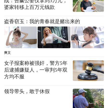
战：告赢公婆仅拿到3万元，
婆家转移上百万元钱款
盗香窃玉：我的青春就是赌出来的
爽文
女子报案称被强奸，警方5年
后逮捕嫌疑人，一审判5年双
方均不服
领导带头，敢于休假