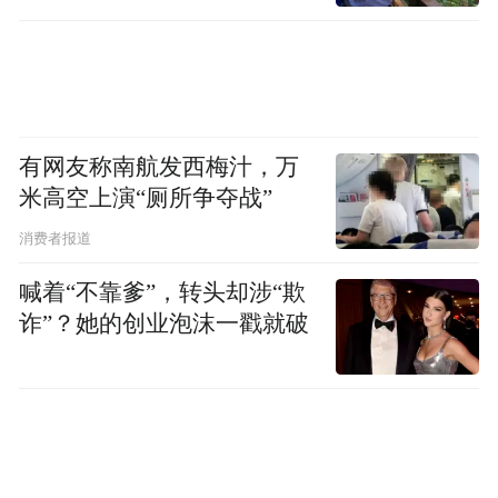
有网友称南航发西梅汁，万
米高空上演“厕所争夺战”
消费者报道
喊着“不靠爹”，转头却涉“欺
诈”？她的创业泡沫一戳就破