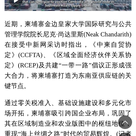
00:00
03:43
近期，柬埔寨金边皇家大学国际研究与公共
管理学院院长尼克·尚达里斯(Neak Chandarith)
在接受中新网采访时指出，《中柬自贸协
定》(CCFTA)、《区域全面经济伙伴关系协
定》(RCEP)及共建“一带一路”倡议正形成强
大合力，将柬埔寨打造为东南亚供应链的关
键节点。
通过零关税准入、基础设施建设和多元化市
场开拓，柬埔寨吸引跨国企业布局，巩固了
其在区域制造业和农业版图中的枢纽地位，
重现“海上丝绸之路”时代的贸易辉煌。(记者