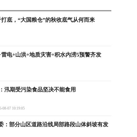
9亿斤打底，“大国粮仓”的秋收底气从何而来
雷电+山洪+地质灾害+积水内涝5预警齐发
：汛期受污染食品坚决不能食用
6-08-07 10:19:05
委：部分山区道路沿线局部路段山体斜坡有发