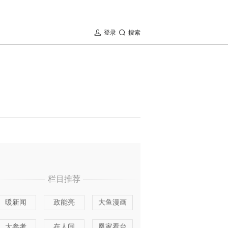
登录
搜索
栏目推荐
暖新闻
政能亮
大鱼漫画
大参考
在人间
凰家看台