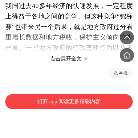
我国过去40多年经济的快速发展，一定程度
上得益于各地之间的竞争。但这种竞争“锦标
赛”也带来另一个后果，就是地方政府过分看
重增长数据和地方税收，保护主义倾向较为
严重。一些地方政府的行政垄断行为以及不
当举措引发的市场垄断行为，阻滞了全国统
点击展开全文
一大市场的发育与成长。
举报
要想获得消除市场分割、地区封锁和利益藩
篱的持续改革动力，就必须扎实开展包括地
打开 app 阅读更多精彩内容
方政府政绩评价考核体系在内的系统性、配
套性改革，使之导向制度化、长期化、服务
化发展。