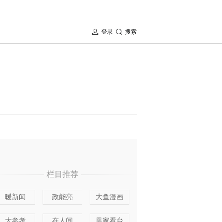
登录
搜索
栏目推荐
暖新闻
政能亮
大鱼漫画
大参考
在人间
凰家看台