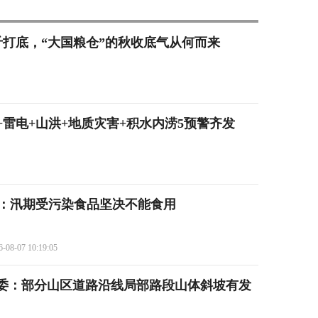
9亿斤打底，“大国粮仓”的秋收底气从何而来
雷电+山洪+地质灾害+积水内涝5预警齐发
：汛期受污染食品坚决不能食用
6-08-07 10:19:05
委：部分山区道路沿线局部路段山体斜坡有发