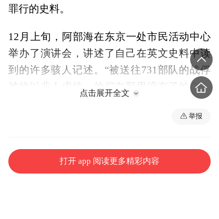
罪行的史料。
12月上旬，阿部海在东京一处市民活动中心
举办了演讲会，讲述了自己在英文史料中读
到的许多骇人记述。“被送往731部队的战俘
被施以非人虐待。他们在那里没有了姓名，
点击展开全文
只剩一个编号……”他对在场听众说，“现有
举报
资料显示，石井四郎明知《日内瓦议定书》
禁止在战争中使用窒息性、毒性或其他气体
和细菌作战方法，仍以‘防疫’或‘防卫’为名，
打开 app 阅读更多精彩内容
秘密研制细菌武器，这体现出此人的狡猾及
其心中阴暗的军国主义思想。”
尽管以石井四郎为首的731部队成员在战争期