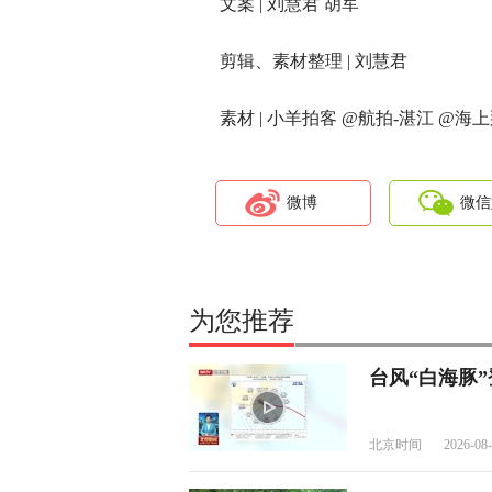
文案 | 刘慧君 胡军
剪辑、素材整理 | 刘慧君
素材 | 小羊拍客 @航拍-湛江 @海
微博
微信
为您推荐
台风“白海豚
北京时间
2026-08-