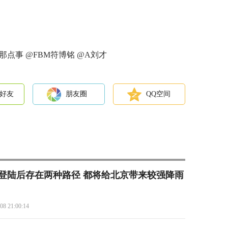
上那点事 @FBM符博铭 @A刘才
好友
朋友圈
QQ空间
”登陆后存在两种路径 都将给北京带来较强降雨
08 21:00:14