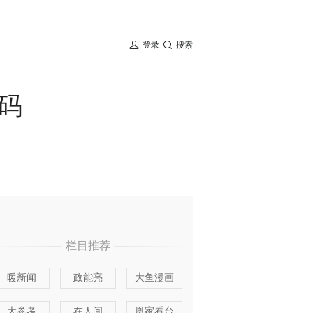
登录
搜索
码
栏目推荐
暖新闻
政能亮
大鱼漫画
大参考
在人间
凰家看台