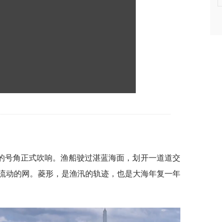
的号角正式吹响。渔船驶过湛蓝海面，划开一道道交
流动的网。菱形，是渔汛的轨迹，也是大海年复一年