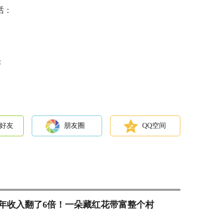
话：
：
好友
朋友圈
QQ空间
年收入翻了6倍！一朵藏红花带富整个村