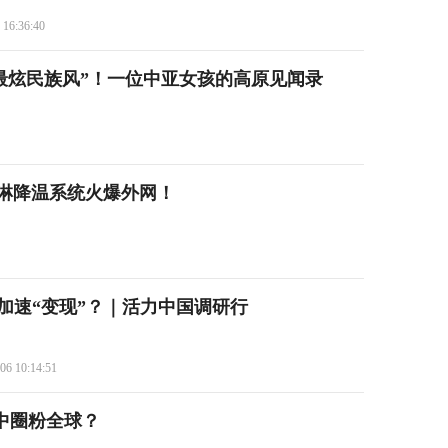
 16:36:40
“最炫民族风”！一位中亚女孩的高原见闻录
喷淋降温系统火爆外网！
加速“变现”？｜活力中国调研行
06 10:14:51
暑中圈粉全球？