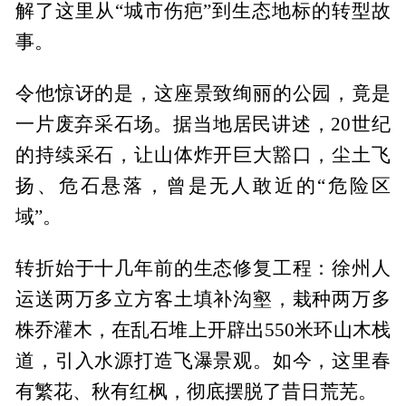
解了这里从“城市伤疤”到生态地标的转型故
事。
令他惊讶的是，这座景致绚丽的公园，竟是
一片废弃采石场。据当地居民讲述，20世纪
的持续采石，让山体炸开巨大豁口，尘土飞
扬、危石悬落，曾是无人敢近的“危险区
域”。
转折始于十几年前的生态修复工程：徐州人
运送两万多立方客土填补沟壑，栽种两万多
株乔灌木，在乱石堆上开辟出550米环山木栈
道，引入水源打造飞瀑景观。如今，这里春
有繁花、秋有红枫，彻底摆脱了昔日荒芜。