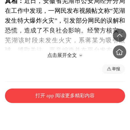
真相：
近日，安徽省芜湖市公安局经开分局
在工作中发现，一网民发布视频帖文称“芜湖
发生特大爆炸火灾”，引发部分网民的误解和
恐慌，造成了不良社会影响。经警方核实，
芜湖该时段未发生火灾，系蒋某为吸引眼
球、博取关注，恶意编造并在平台发布。目
点击展开全文
前，蒋某因故意散布不实信息，扰乱社会公
共秩序，已被当地警方依法处理。同时，警
举报
方责令其立即删除相关不实信息，消除不良
影响。（来源：“安徽省互联网违法和不良信
打开 app 阅读更多精彩内容
息举报”微信公众号）