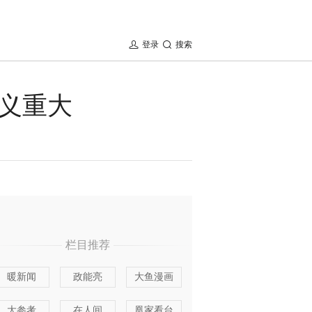
登录
搜索
义重大
栏目推荐
暖新闻
政能亮
大鱼漫画
大参考
在人间
凰家看台