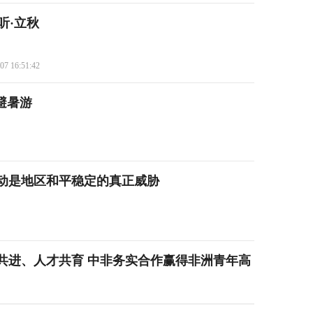
听·立秋
07 16:51:42
国避暑游
妄动是地区和平稳定的真正威胁
共进、人才共育 中非务实合作赢得非洲青年高