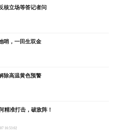
反核立场等答记者问
她哨，一田生双金
分解除高温黄色预警
如何精准打击，破敌阵！
07 16:53:02