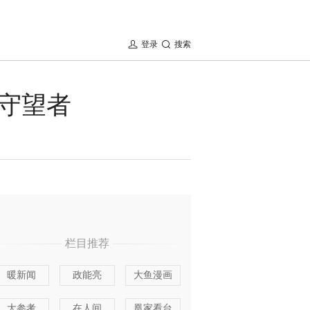
登录
搜索
守望者
栏目推荐
暖新闻
政能亮
大鱼漫画
大参考
在人间
凰家看台