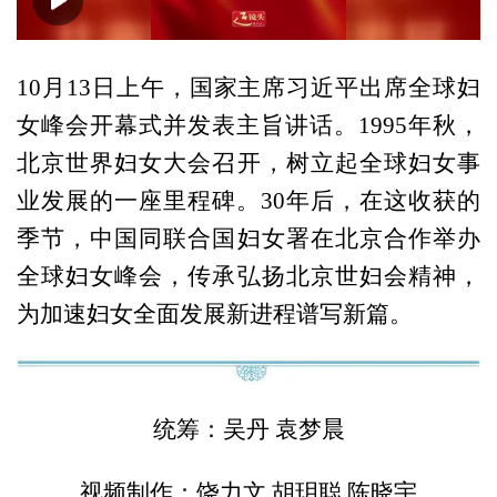
00:00
00:45
10月13日上午，国家主席习近平出席全球妇
女峰会开幕式并发表主旨讲话。1995年秋，
北京世界妇女大会召开，树立起全球妇女事
业发展的一座里程碑。30年后，在这收获的
季节，中国同联合国妇女署在北京合作举办
全球妇女峰会，传承弘扬北京世妇会精神，
为加速妇女全面发展新进程谱写新篇。
统筹：吴丹 袁梦晨
视频制作：饶力文 胡玥聪 陈晓宇