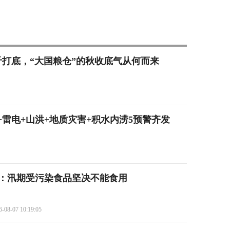
9亿斤打底，“大国粮仓”的秋收底气从何而来
雷电+山洪+地质灾害+积水内涝5预警齐发
：汛期受污染食品坚决不能食用
6-08-07 10:19:05