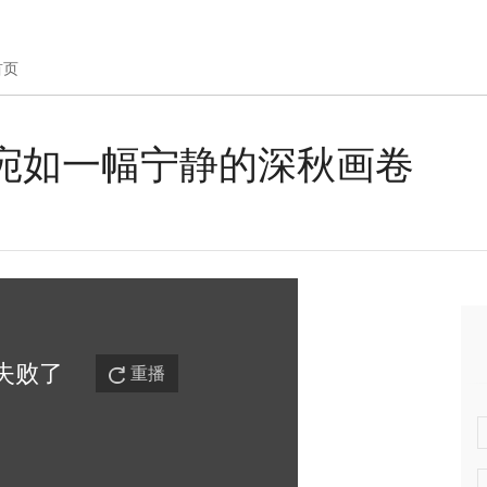
首页
 宛如一幅宁静的深秋画卷
失败
了
重播