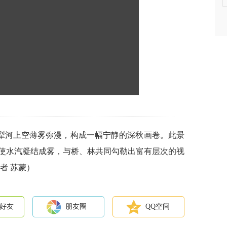
犁河上空薄雾弥漫，构成一幅宁静的深秋画卷。此景
使水汽凝结成雾，与桥、林共同勾勒出富有层次的视
者 苏蒙）
好友
朋友圈
QQ空间