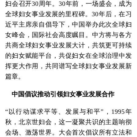
妇会召开30周年。30年前，一场盛会，成为
全球妇女事业发展的里程碑。30年后，在习
近平主席亲自倡导下，中国举办此次全球妇
女峰会，国际社会高度瞩目。中方将与各方
共商全球妇女事业发展大计，共筑更可持续
的妇女赋能平台，共促妇女在全球治理中发
挥更大作用，共同谱写全球妇女事业发展新
篇章。
中国倡议推动引领妇女事业发展合作
“以行动谋求平等、发展与和平”，1995年
秋，北京世妇会，这一凝聚共识的主题响彻
会场、激荡世界。大会首次倡议所有立法和