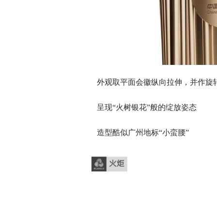
外观取平面会徽纵向拉伸，并作旋
呈现“火树银花”般的绽放姿态
造型酷似广州地标“小蛮腰”