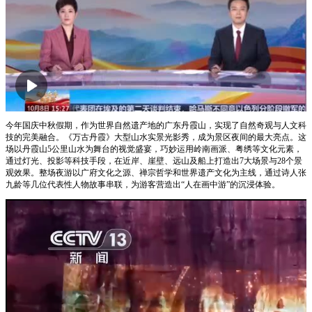
00:00
03:07
今年国庆中秋假期，作为世界自然遗产地的广东丹霞山，实现了自然奇观与人文科
技的完美融合。《万古丹霞》大型山水实景光影秀，成为景区夜间的最大亮点。这
场以丹霞山5公里山水为舞台的视觉盛宴，巧妙运用岭南画派、粤绣等文化元素，
通过灯光、投影等科技手段，在近岸、崖壁、远山及船上打造出7大场景与28个景
观效果。整场夜游以广府文化之源、禅宗哲学和世界遗产文化为主线，通过诗人张
九龄等几位代表性人物故事串联，为游客营造出“人在画中游”的沉浸体验。