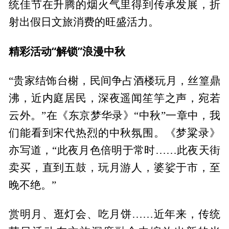
统佳节在升腾的烟火气里得到传承发展，折
射出假日文旅消费的旺盛活力。
精彩活动“解锁”浪漫中秋
“贵家结饰台榭，民间争占酒楼玩月，丝篁鼎
沸，近内庭居民，深夜遥闻笙竽之声，宛若
云外。”在《东京梦华录》“中秋”一章中，我
们能看到宋代热烈的中秋氛围。《梦粱录》
亦写道，“此夜月色倍明于常时……此夜天街
卖买，直到五鼓，玩月游人，婆娑于市，至
晚不绝。”
赏明月、逛灯会、吃月饼……近年来，传统