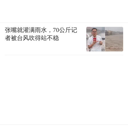
生态脆弱区的活动敲响警钟：生态保护不是
口号，而是底线，容不得半点侥幸和妥协！
唯有堵住审批漏洞，强化对生态脆弱区的特
张嘴就灌满雨水，70公斤记
殊保护，才能避免类似的闹剧重演，真正守
者被台风吹得站不稳
护好我们赖以生存的生态屏障。
“特别声明：以上作品内容(包括在内的视频、图片或音
频)为凤凰网旗下自媒体平台“大风号”用户上传并发
布，本平台仅提供信息存储空间服务。
Notice: The content above (including the videos,
pictures and audios if any) is uploaded and posted
by the user of Dafeng Hao, which is a social media
platform and merely provides information storage
space services.”