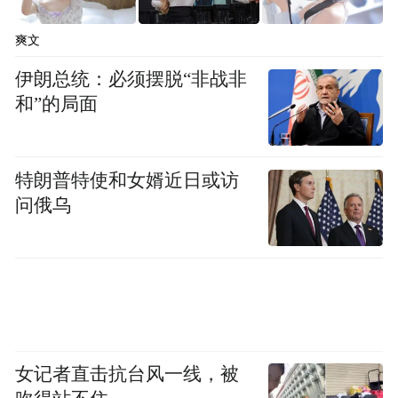
是人尽皆知的常识，一个常年标榜“与自然和
爽文
谐共生”“坚持可持续发展”的顶级户外品牌，
怎会如此无知和愚蠢？明知高原生态脆弱、
伊朗总统：必须摆脱“非战非
和”的局面
恢复极难，一场商业营销活动，又有什么必
要非要在神圣宁静的喜马拉雅山脉“开炸”？
一连串的问号背后，公众最核心、最迫切的
特朗普特使和女婿近日或访
质疑是：这样荒唐的烟花秀究竟如何通过审
问俄乌
批，一路绿灯，堂而皇之地惊吓世人？
此前，日喀则市生态环境局江孜县分局的回
应，可以说是令人愕然。一名负责人称，此
次活动在生态环境局备案过，手续也合规，
因为烟花使用的是环保材料，所以连环评都
女记者直击抗台风一线，被