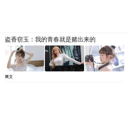
查，公众期待的不仅是“是否造成实际污染”
的结论，更希望查清这场荒唐“炸山秀”的审
批全流程：其一，每个环节是谁拍板？审批
时是否考虑过高原生态的特殊性？其二，所
盗香窃玉：我的青春就是赌出来的
谓的“科学评估”由哪个机构开展，依据是什
么？究竟是科学研判还是流于形式？其三，
为何会绕过环境影响评价这一法定程序？相
关部门在审批过程中是否尽到了法定职责？
爽文
背后是否存在不负责任的商业合作和轻率的
决策行为？
这些问题的答案，直接关系到公众对生态保
护监管体系的信任，亟须查明，必须说清。
更重要的是，要通过调查问责，为所有涉及