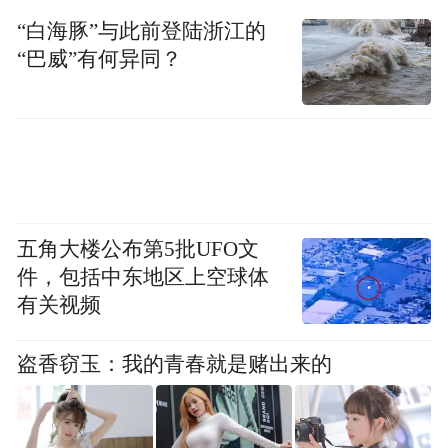
放时，大家看到的主办方所谓的“向上之
“白海豚”与此前登陆浙江的
美”，是对大自然的无知和傲慢。
“巴威”有何异同？
尽管主办方努力以“合规”“环保”为这场烟花
秀辩护，称所使用的均为生物可降解材料，
污染物排放符合标准，燃放前引导了动物离
开，燃放后立即清理残留物，还会对草甸和
农田进行翻土与植被修复等等，但对于青藏
五角大楼公布第5批UFO文
高原这样脆弱的生态环境来说，每一片草
件，包括中东地区上空球体
有关视频
甸，每一缕空气，每一处动物足迹，都具有
不可替代的生态功能，容不得任何轻率地介
盗香窃玉：我的青春就是赌出来的
入和破坏。
敬畏自然，不打扰才是最好的守护，这本应