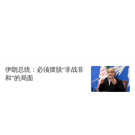
这让人不得不担心，如果这类项目都能以“提
前报备”“手续齐全”为由顺利过关，是否意味
着，资本只要打着“环保”和“艺术”的旗号，
就可以对大自然为所欲为？今天可以在喜马
拉雅放烟花，明天是不是就能在三江源搞赛
艇，在可可西里开秀场？这种不良的示范效
应，将给生态安全带来巨大威胁。公众的愤
伊朗总统：必须摆脱“非战非
和”的局面
怒，正是源于对“生态底线被随意突破”的担
忧。金钱不能成为践踏生态保护原则的“通行
证”，名气更不能成为美化破坏行为的遮羞
布。
如今，日喀则市成立的调查组已赶赴现场核