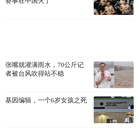
赛事在中国火了
是否被破坏不能只看当下，烟花燃放产生的
高温、噪声等影响，需要长期评估。
青藏高原属于国家重点生态功能区，在该区
域开展可能影响生态的活动，更应严格审
批、审慎论证，而非随意降低审批标准。县
张嘴就灌满雨水，70公斤记
级生态环境部门作为主管单位，放弃 “环评”
者被台风吹得站不稳
这一核心监管手段，对于这种影响极坏，风
险很高的活动简单放行，如此“重形式合规、
轻实质影响”的审批逻辑，本质上是将生态保
基因编辑，一个6岁女孩之死
护让位于商业利益诉求和所谓的“艺术创
作”，反映出部分基层部门对生态保护的敬畏
之心不足，监管防线过于松垮。