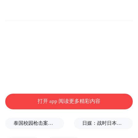
打开 app 阅读更多精彩内容
泰国校园枪击案致9死，枪手父亲道歉
日媒：战时日本多所大学进行输血人体实验，向患者注射动物血