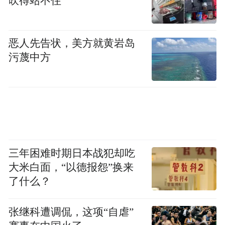
吹得站不住
不用做，乡、村、县三级政府同意即可，目
前来看，当地生态暂未受到破坏。这一说法
不但难以服众，存在诸多法律问题，也暴露
恶人先告状，美方就黄岩岛
出审批机制中可能存在的严重漏洞，进一步
污蔑中方
引发公众的忧虑。
根据我国《环境保护法》《野生动物保护
法》等相关法律法规，凡可能影响环境与生
态的项目，都应依法开展环境影响评价，评
价结果是项目能否实施的核心依据。所谓的
三年困难时期日本战犯却吃
“使用环保材料”“选址不属于生态保护区”不
大米白面，“以德报怨”换来
了什么？
应成为豁免环评的理由。生态系统是环环相
扣的和谐整体，若某一环节被破坏，就可能
张继科遭调侃，这项“自虐”
失去生态平衡，导致连锁反应。而且，环境