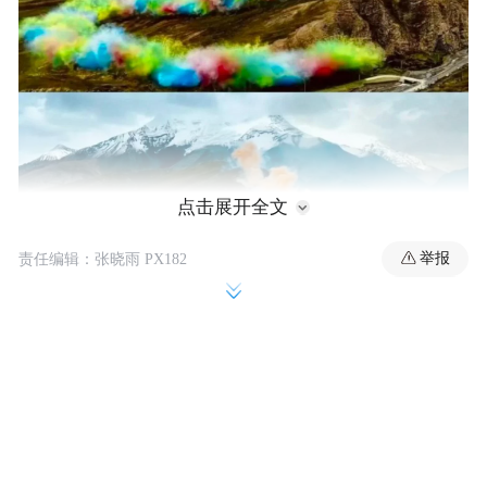
点击展开全文
举报
责任编辑：张晓雨 PX182
21日凌晨2时许，“云端珠峰”发布情况通报
称：日喀则市委、市政府高度重视此事，已
成立调查组第一时间赶赴现场核查，后续将
根据核查结果依法依规处理。随后，始祖鸟
品牌和蔡国强工作室先后就此事致歉。