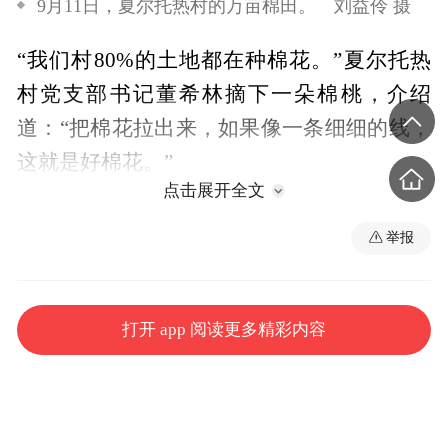
9月11日，夏尔托热村的万亩棉田。 刘益伶 摄
“我们村80%的土地都在种棉花。”夏尔托热
村党支部书记董希林摘下一朵棉桃，介绍
道：“把棉花拉出来，如果像一条细细的线，
这就是好棉花。”
点击展开全文
夏尔托热村是精河县的老棉区，种棉历史已
举报
有40余年。一到收获季，就会有企业来村子
里“抢购”优质棉花。这种棉花企业的相互竞
争，提高了棉农的种植积极性，董希林说：
打开 app 阅读更多精彩内容
“老百姓就喜欢企业抢购，一抢购价格就上去
了，所以大家就更想把棉花种好，把质量搞
好。”