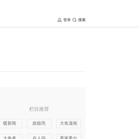
登录
搜索
栏目推荐
暖新闻
政能亮
大鱼漫画
大参考
在人间
凰家看台