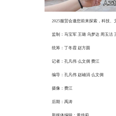
2025服贸会邀您前来探索，科技
监制：马宝军 王璐 乌梦达 周玉洁 
统筹：丁冬霞 赵方圆
记者：孔凡伟 么文倜 费江
编导：孔凡伟 赵岫涓 么文倜
摄像：费江
后期：禹涛
新媒体编辑：黄传莉