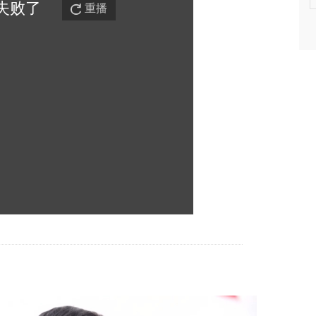
失败
了
重播