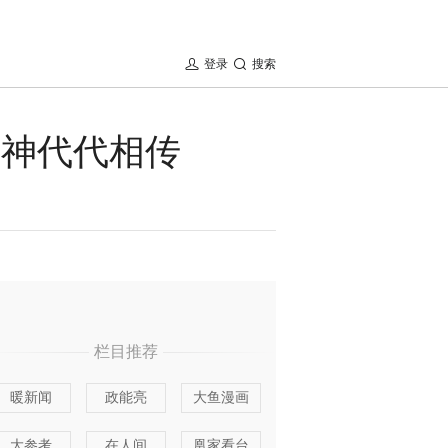
登录
搜索
精神代代相传
栏目推荐
暖新闻
政能亮
大鱼漫画
大参考
在人间
凰家看台