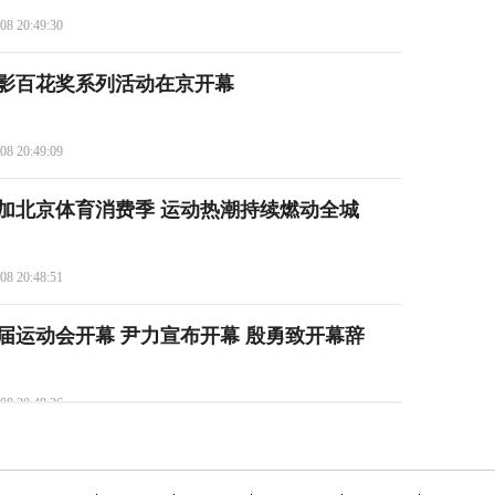
08 20:49:30
电影百花奖系列活动在京开幕
08 20:49:09
加北京体育消费季 运动热潮持续燃动全城
08 20:48:51
届运动会开幕 尹力宣布开幕 殷勇致开幕辞
08 20:48:26
盛典》亮点抢先看→