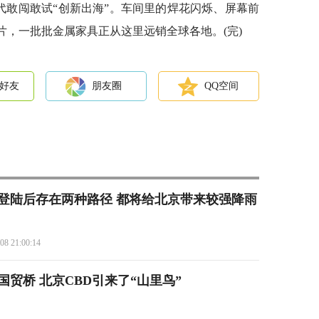
代敢闯敢试“创新出海”。车间里的焊花闪烁、屏幕前
片，一批批金属家具正从这里远销全球各地。(完)
好友
朋友圈
QQ空间
”登陆后存在两种路径 都将给北京带来较强降雨
08 21:00:14
贸桥 北京CBD引来了“山里鸟”