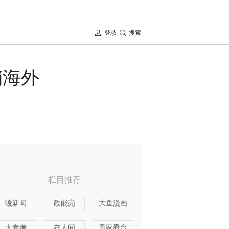
登录
搜索
销海外
栏目推荐
暖新闻
政能亮
大鱼漫画
大参考
在人间
凰家看台