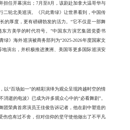
并担任开幕演出；7月至8月，该剧赴加拿大温哥华与
行二轮北美巡演。《只此青绿》让世界看到，中国传
长的厚度，更有磅礴勃发的活力。“它不仅是一部舞
递东方美学的时代符号。”中国东方演艺集团党委书
》海外巡演被商务部列为“2025-2026年度国家文
等地演出，并积极推进澳洲、美国等更多国际巡演安
院，以“百场如一”的精彩演绎为观众呈现跨越时空的情
永不消逝的电波》已成为许多观众心中的“必看舞剧”。
舞团荣典首席演员王佳俊告诉记者，他在剧中塑造的
会受伤也有过不舍，但对信仰的坚守使他做出了不平凡