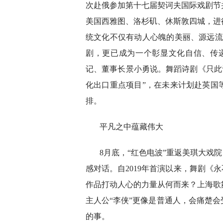
次赴俄参加第十七届契诃夫国际戏剧节
美国西雅图、洛杉矶、休斯敦四城，进
统文化不仅有动人心魄的美丽、源远流
剧，更已成为一个彰显文化自信、传
记、董事长景小勇说。舞蹈诗剧《只此青绿
化出口重点项目”，在未来计划赴英国
排。
平凡之中蕴藏伟大
8月底，“红色电波”重返美琪大戏
感对话。自2019年首演以来，舞剧《
作品打动人心的力量从何而来？上海歌
主人公“李侠”更像是普通人，会痛楚
的事。