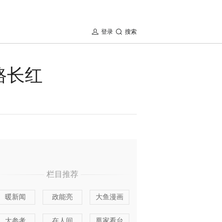
登录
搜索
路长红
栏目推荐
暖新闻
政能亮
大鱼漫画
大参考
在人间
凰家看台