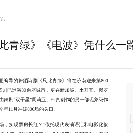
首页
只此青绿》《电波》凭什么一
亚编导的舞蹈诗剧《只此青绿》将在济南迎来第800
，该剧已巡演80余座城市，更在新加坡、土耳其、俄罗
由舞剧“双子星”周莉亚、韩真创作的另一部现象级作
年11月冲破800场的关口。
场，实现票房长红？“依托现代表演语汇和电影化叙