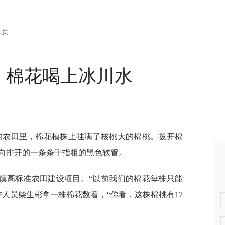
首页
丨棉花喝上冰川水
镇的农田里，棉花植株上挂满了核桃大的棉桃。拨开棉
向排开的一条条手指粗的黑色软管。
镇高标准农田建设项目。“以前我们的棉花每株只能
人员柴生彬拿一株棉花数着，“你看，这株棉桃有17