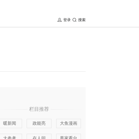
登录
搜索
栏目推荐
暖新闻
政能亮
大鱼漫画
大参考
在人间
凰家看台