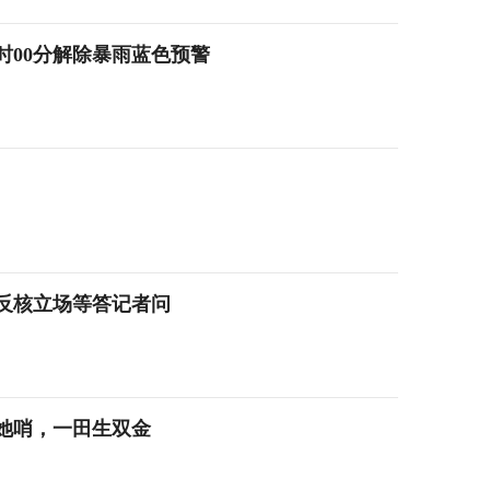
2时00分解除暴雨蓝色预警
反核立场等答记者问
她哨，一田生双金