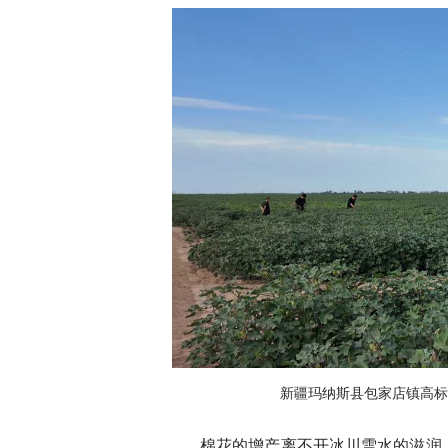
新疆玛纳斯县包家店镇高标
棉花的增产离不开冰川雪水的滋润