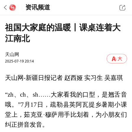
资讯频道
祖国大家庭的温暖丨课桌连着大
江南北
天山网
2025-07-19 20:14
天山网-新疆日报记者 赵西娅 实习生 吴嘉琪
“zh、ch、sh……大家看我的口型，是翘舌音
哦。”7月17日，疏勒县英阿瓦提乡暑期小课
堂上，茹克亚·穆萨用手比划着，为小朋友们
纠正拼音发音。