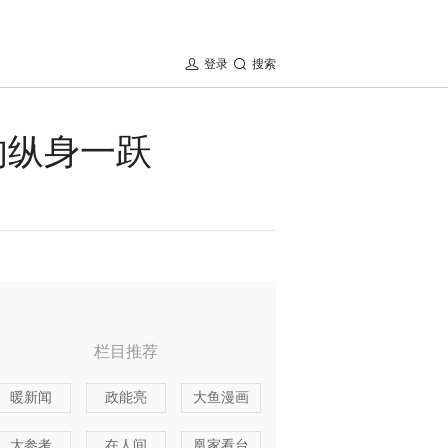
登录
搜索
的纵身一跃
栏目推荐
暖新闻
政能亮
大鱼漫画
大参考
在人间
凰家看台