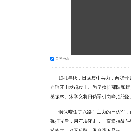
自动播放
1941年秋，日寇集中兵力，向我晋
向狼牙山发起攻击。为了掩护部队和群
葛振林、宋学义将日伪军引向峰顶绝路
误认咬住了八路军主力的日伪军，
弹打光后，用石块还击，一直坚持战斗
掉枪支，义无反顾，纵身跳下悬崖。