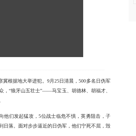
察冀根据地大举进犯。9月25日清晨，500多名日伪军
众，“狼牙山五壮士”——马宝玉、胡德林、胡福才、
。
向他们发起猛攻，5位战士临危不惧，英勇阻击，子
到日落。面对步步逼近的日伪军，他们宁死不屈，毁