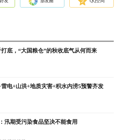
好友
朋友圈
QQ空间
9亿斤打底，“大国粮仓”的秋收底气从何而来
雷电+山洪+地质灾害+积水内涝5预警齐发
：汛期受污染食品坚决不能食用