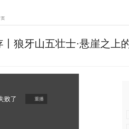
首页
存丨狼牙山五壮士·悬崖之上
失败
了
重播