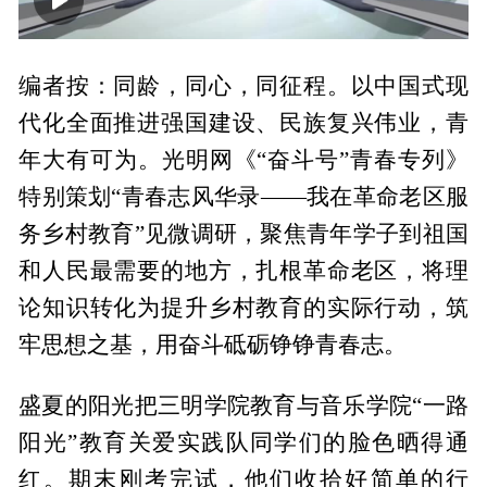
00:00
01:58
编者按：同龄，同心，同征程。以中国式现
代化全面推进强国建设、民族复兴伟业，青
年大有可为。光明网《“奋斗号”青春专列》
特别策划“青春志风华录——我在革命老区服
务乡村教育”见微调研，聚焦青年学子到祖国
和人民最需要的地方，扎根革命老区，将理
论知识转化为提升乡村教育的实际行动，筑
牢思想之基，用奋斗砥砺铮铮青春志。
盛夏的阳光把三明学院教育与音乐学院“一路
阳光”教育关爱实践队同学们的脸色晒得通
红。期末刚考完试，他们收拾好简单的行