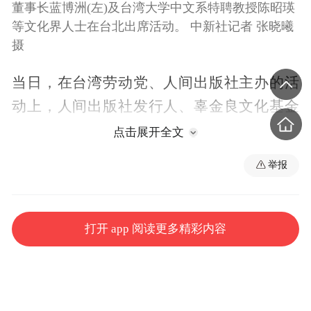
董事长蓝博洲(左)及台湾大学中文系特聘教授陈昭瑛
等文化界人士在台北出席活动。 中新社记者 张晓曦
摄
当日，在台湾劳动党、人间出版社主办的活
动上，人间出版社发行人、辜金良文化基金
会董事长蓝博洲介绍，在“七七事变”88周年
点击展开全文
到来之际，该出版社将出版台湾中国统一联
举报
盟党原主席林书扬的文选，其中第一本为
《日本军国主义岂是孤魂野鬼》。
打开 app 阅读更多精彩内容
蓝博洲表示，林书扬是台湾坐牢最久的政治
犯之一，于20世纪50年代台湾白色恐怖时期
入狱，时间长达34年7个月，出狱后撰写大量
作品，复活了日据时代以来台湾人民左翼的