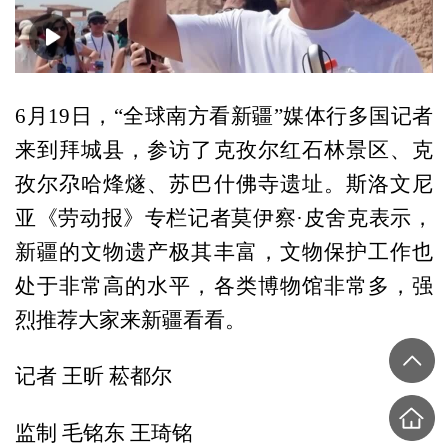
00:00
01:05
6月19日，“全球南方看新疆”媒体行多国记者
来到拜城县，参访了克孜尔红石林景区、克
孜尔尕哈烽燧、苏巴什佛寺遗址。斯洛文尼
亚《劳动报》专栏记者莫伊察·皮舍克表示，
新疆的文物遗产极其丰富，文物保护工作也
处于非常高的水平，各类博物馆非常多，强
烈推荐大家来新疆看看。
记者 王昕 菘都尔
监制 毛铭东 王琦铭