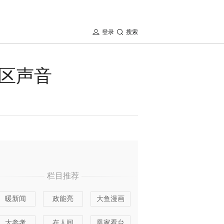
登录
搜索
区声音
栏目推荐
暖新闻
政能亮
大鱼漫画
大参考
在人间
凰家看台