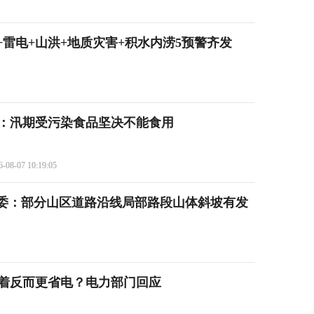
雷电+山洪+地质灾害+积水内涝5预警齐发
：汛期受污染食品坚决不能食用
6-08-07 10:19:05
委：部分山区道路沿线局部路段山体斜坡有发
开着反而更省电？电力部门回应