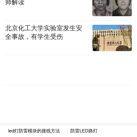
师解读
朗10月份‘真实承诺2’行动中发射的200枚导
弹。”
北京化工大学实验室发生安
即便如此，以色列分析人士警告说，伊朗的
全事故，有学生受伤
武器库中有一半以上仍然完好无损，数量不
详的导弹可能隐藏在地下仓库中。
虽然以色列大大削弱了伊朗的攻击能力，但
对以色列来说，建立防御是代价高昂的。以
色列主要财经报纸《马克报》（The
Marker）报道称，以色列每晚的导弹防御费
用高达10亿谢克尔（约合2.85亿美元）。
这或许可以解释伊朗近期采取小规模且连续