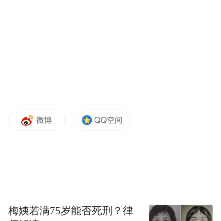
一宣布，他们已经提前获得了对德黑兰的空
中优势，这意味着他们可以进一步限制伊朗
军队进行发射的能力。
伊朗炮击的强度似乎已经在急剧下降。在上
周五冲突的第一个晚上发射了150多枚导弹
后，伊朗在周二下午又发射了10枚导弹。
国际战略研究所（International Institute for
Strategic Studies）的军事分析师法比安·欣茨
（Fabian Hinz）说：“伊朗必须做出非常、非
常困难的计算，因为他们的导弹数量有限，
考虑到发射速度，他们无法实时补充……即
使是星期五晚上发射的150枚导弹，也少于伊
梅姨若满75岁能否死刑？律