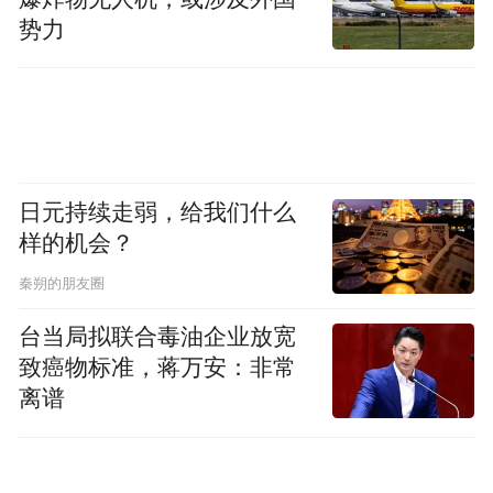
导弹，因为需要定量配给防御性弹药。
势力
“他们需要选择他们想要拦截的内容，”这位
人士说。由于讨论的是敏感问题，他要求匿
名。“整个系统已经不堪重负。”
日元持续走弱，给我们什么
隶属于弗吉尼亚州导弹防御倡导联盟
样的机会？
（missile Defense Advocacy Alliance）的以色
秦朔的朋友圈
列导弹专家塔尔·因巴尔（Tal Inbar）指出，
2014年，以色列曾在防空拦截弹用完的前几
台当局拟联合毒油企业放宽
致癌物标准，蒋万安：非常
天寻求与哈马斯停火。因巴尔说，拦截弹库
离谱
存水平在以色列是一个高度敏感的话题，但
这一次“也可能成为停火的一个因素”。