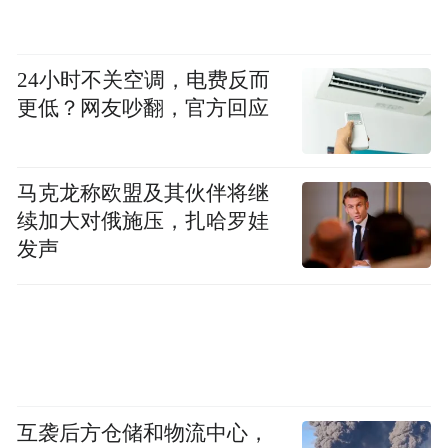
以色列采用多层防空系统，包括著名的“铁
穹”（Iron Dome），用于拦截低空火箭；大
卫的弹弓和箭系统；以及从美国交付的昂贵
24小时不关空调，电费反而
更低？网友吵翻，官方回应
的爱国者和萨德导弹防御系统。
因巴尔说，以色列面临的一个问题是，它在
马克龙称欧盟及其伙伴将继
很大程度上依赖相对昂贵的“箭”导弹系统来
续加大对俄施压，扎哈罗娃
反击来自伊朗的攻击。“箭”导弹发射单价为
发声
300万美元。Inbar说，虽然廉价和批量生产
的铁穹拦截器对哈马斯发射的初级火箭很有
用，但铁穹就像“用9毫米手枪射击”伊朗重型
导弹一样无效。
互袭后方仓储和物流中心，
“特别声明：以上作品内容(包括在内的视频、图片或音