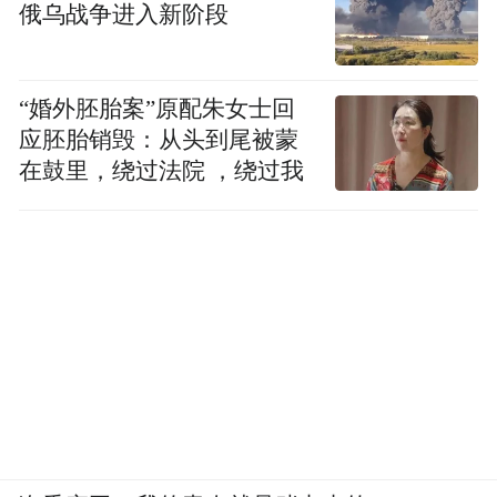
俄乌战争进入新阶段
频)为凤凰网旗下自媒体平台“大风号”用户上传并发
布，本平台仅提供信息存储空间服务。
Notice: The content above (including the videos,
pictures and audios if any) is uploaded and posted
“婚外胚胎案”原配朱女士回
by the user of Dafeng Hao, which is a social media
应胚胎销毁：从头到尾被蒙
platform and merely provides information storage
space services.”
在鼓里，绕过法院 ，绕过我