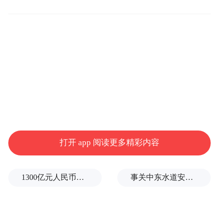
特拉维夫反导拦截作战的延时摄影，可以看见数
枚伊朗弹头在被击中以后解体社交媒体
以色列情报官员估计，伊朗拥有大约2000枚
能够打到以色列的弹道导弹，但在以色列的
特种破袭及其周五清晨发动的大规模突然空
袭下很大一部分导弹被摧毁了。
打开 app 阅读更多精彩内容
以色列军方官员说，从那以后，伊朗已经从
其剩余的导弹储备中发射了大约400枚导弹，
1300亿元人民币，阿根廷：同中国延长5年货币互换协议
事关中东水道安全，沙特、埃及、土耳其、巴基斯坦外长举行会晤
以色列的袭击又摧毁了120枚，因此伊朗损失
了三分之一的导弹。此外，而以色列官员周