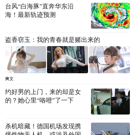
色列要花费1.44亿美元来“拦截”（并非总能成
台风“白海豚”直奔华东沿
功）一枚伊朗高超音速导弹。
海！最新轨迹预测
这种消耗完全不可持续。如果伊朗保持目前
盗香窃玉：我的青春就是赌出来的
的攻击频率，大约两周内，以色列领空将完
全受制于伊朗体型更大、破坏力更强的固体
燃料导弹。当然，除非美国直接干预。
一位听取了美国和以色列情报评估简报的人
爽文
士说，在没有美国的补给或美军更多参与的
约好男的上门，来的却是女
情况下，一些评估预计，如果伊朗保持稳定
的？她心里“咯噔”了一下
的攻击节奏，以色列的导弹防御系统可以再
维持10或12天。他补充说，最早在本周晚些
杀机暗藏！德国机场发现携
时候，以色列的系统可能只能拦截一小部分
爆炸物无人机，或涉及外国