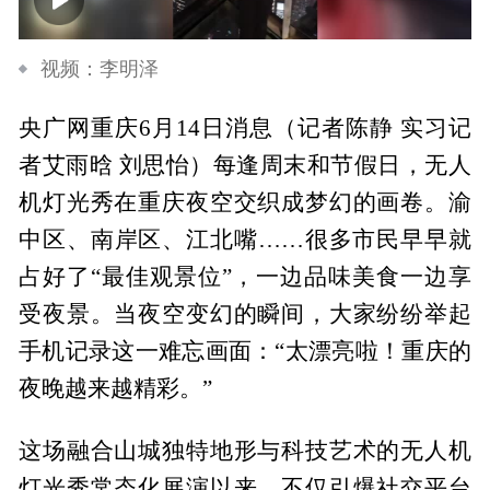
00:00
02:28
视频：李明泽
央广网重庆6月14日消息（记者陈静 实习记
者艾雨晗 刘思怡）每逢周末和节假日，无人
机灯光秀在重庆夜空交织成梦幻的画卷。渝
中区、南岸区、江北嘴……很多市民早早就
占好了“最佳观景位”，一边品味美食一边享
受夜景。当夜空变幻的瞬间，大家纷纷举起
手机记录这一难忘画面：“太漂亮啦！重庆的
夜晚越来越精彩。”
这场融合山城独特地形与科技艺术的无人机
灯光秀常态化展演以来，不仅引爆社交平台