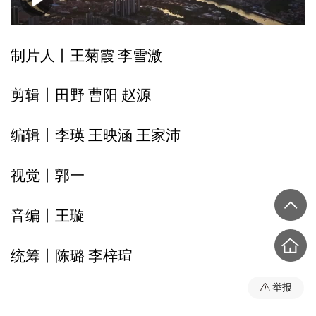
00:00
00:35
制片人丨王菊霞 李雪溦
剪辑丨田野 曹阳 赵源
编辑丨李瑛 王映涵 王家沛
视觉丨郭一
音编丨王璇
统筹丨陈璐 李梓瑄
举报