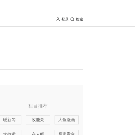
登录
搜索
栏目推荐
暖新闻
政能亮
大鱼漫画
大参考
在人间
凰家看台