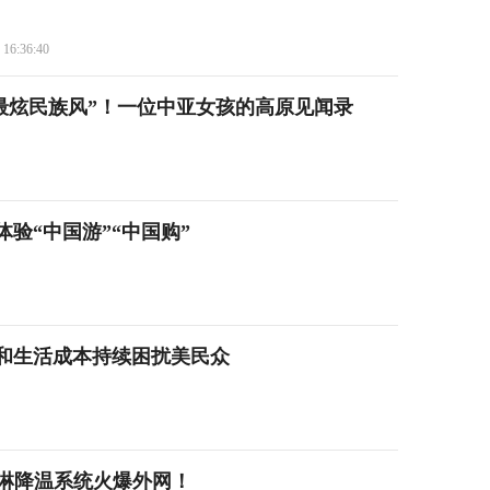
 16:36:40
“最炫民族风”！一位中亚女孩的高原见闻录
验“中国游”“中国购”
胀和生活成本持续困扰美民众
喷淋降温系统火爆外网！