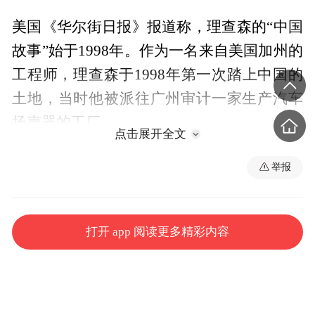
美国《华尔街日报》报道称，理查森的“中国
故事”始于1998年。作为一名来自美国加州的
工程师，理查森于1998年第一次踏上中国的
土地，当时他被派往广州审计一家生产汽车
扬声器的工厂。
点击展开全文
原本是一项为期12个月的外派任务，理查森
举报
却在中国一待就是27年。
他回忆起初到广州时的场景说：“那时候到处
打开 app 阅读更多精彩内容
是农田，路上的汽车种类屈指可数，出租车
几乎全是大众桑塔纳。”
在中国，理查森迅速融入当地的制造业生