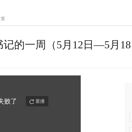
首页
记的一周（5月12日—5月1
失败
了
重播