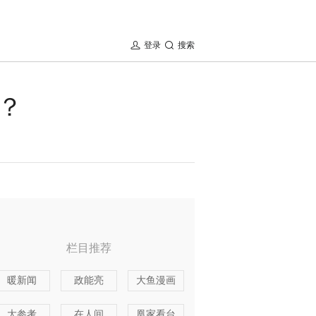
登录
搜索
？
栏目推荐
暖新闻
政能亮
大鱼漫画
大参考
在人间
凰家看台