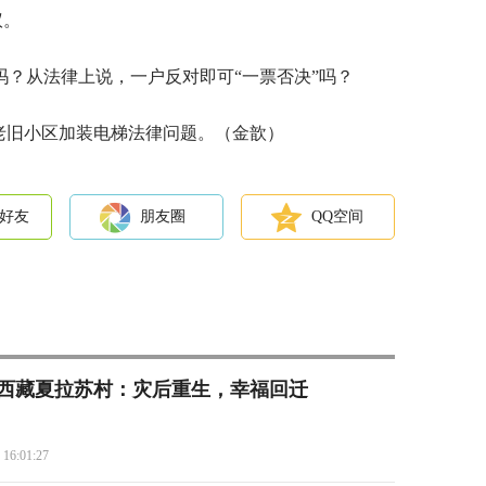
议。
吗？从法律上说，一户反对即可“一票否决”吗？
老旧小区加装电梯法律问题。（金歆）
好友
朋友圈
QQ空间
西藏夏拉苏村：灾后重生，幸福回迁
 16:01:27