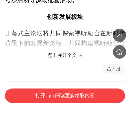
考察活动等多场配套活动。
创新发展板块
开幕式主论坛将共同探索视听融合在新时代
背景下的发展新路径，共同构建视听融合全
新价值体系；“‘深融共进·生态赋能’——融合
点击展开全文
传播评价主题研讨”为构建融合传播评价提供
举报
方法论与路径参考。
传播生态板块
打开 app 阅读更多精彩内容
“‘新新向融·勠力同心’——视听新媒体创新发
展主题研讨”为“大端大号”建设提供有益借
鉴，全力推进媒体传播体系建设；“从‘大流