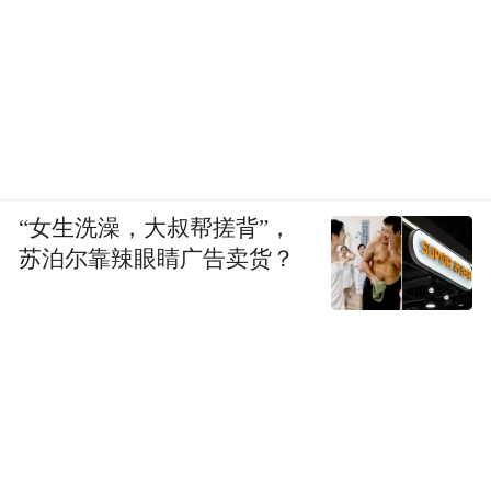
“女生洗澡，大叔帮搓背”，
苏泊尔靠辣眼睛广告卖货？