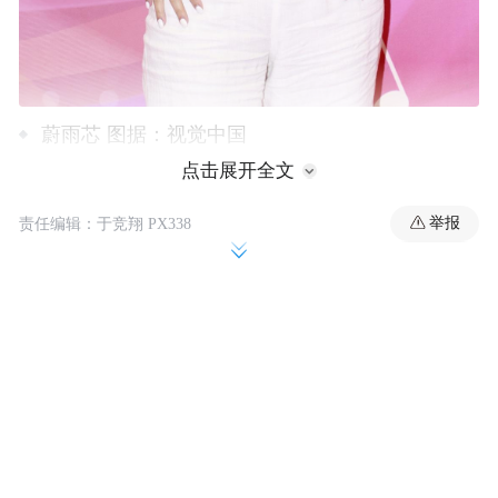
蔚雨芯 图据：视觉中国
点击展开全文
据悉，5月8日，廉政公署起诉了一名医学美
举报
责任编辑：于竞翔 PX338
容中心董事刘蒨桦，控告她涉嫌诈骗一名股
东投资共580万港元（约合人民币539万
元），夸大购买医学美容仪器及装修中心的
费用，并挪用公款逾310万港元（约合人民币
288万元）。