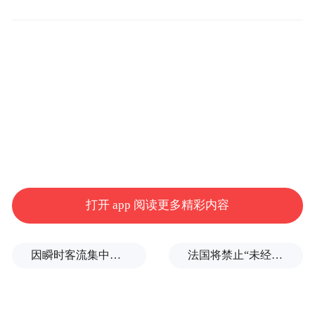
而前TVB艺人蔚雨芯原名为刘蒨桦。5月9
日，蔚雨芯通过个人社交平台发出声明称：
“就有关本人的法律案件，我已交由我法律代
表进行处理，现阶段律师提醒我不方便就案
打开 app 阅读更多精彩内容
件内容作评论……假的真不了。”她还发出了
一张律师声明。
因瞬时客流集中致部分观众入场受阻，浙江省博物馆致歉
法国将禁止“未经同意的电话营销”，违者或被罚数万至数十万欧元
公开资料显示，蔚雨芯曾参演《法言人》