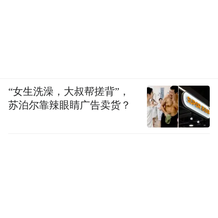
“女生洗澡，大叔帮搓背”，
苏泊尔靠辣眼睛广告卖货？