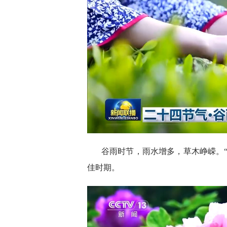
谷雨时节，雨水增多，草木峥嵘。
佳时期。