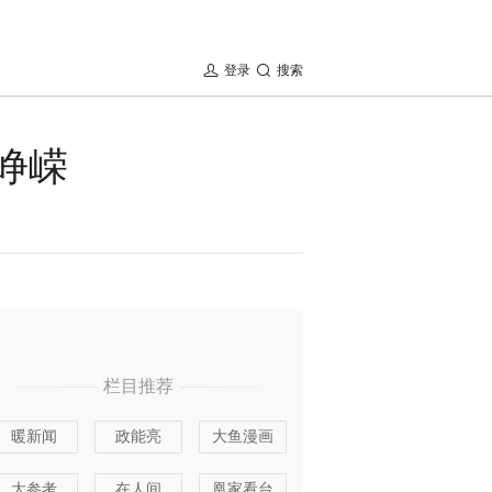
登录
搜索
峥嵘
栏目推荐
暖新闻
政能亮
大鱼漫画
大参考
在人间
凰家看台