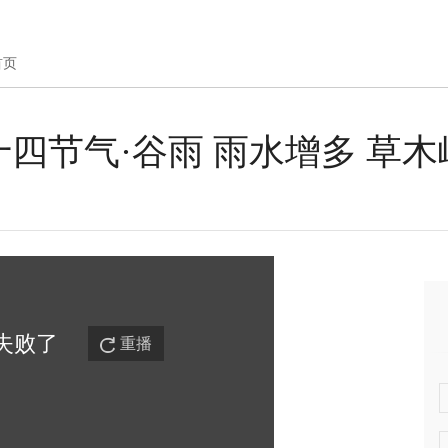
首页
四节气·谷雨 雨水增多 草木
失败
了
重播