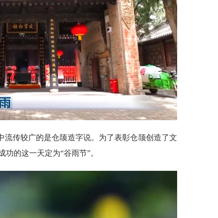
中流传较广的是仓颉造字说。为了表彰仓颉创造了文
成功的这一天定为“谷雨节”。